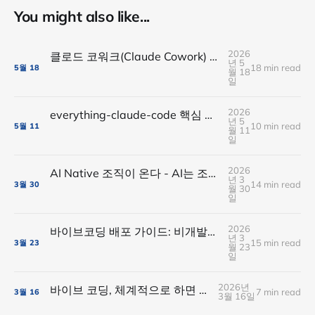
You might also like...
2026
클로드 코워크(Claude Cowork) 완전 가이드: 비개발자를 위한 AI 에이전트 첫걸음
년 5
18 min read
5월
18
월 18
일
2026
everything-claude-code 핵심 가이드 : Claude Code 설정 3가지 비밀
년 5
10 min read
5월
11
월 11
일
2026
AI Native 조직이 온다 - AI는 조직과 일하는 방식을 어떻게 바꾸고 있는가?
년 3
14 min read
3월
30
월 30
일
2026
바이브코딩 배포 가이드: 비개발자도 Firebase, Supabase로 앱 공개하기
년 3
15 min read
3월
23
월 23
일
2026년
바이브 코딩, 체계적으로 하면 3배 빨라집니다
7 min read
3월
16
3월 16일