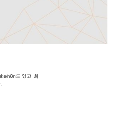
ke/n8n도 있고. 회
.