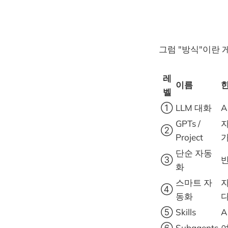
그럼 "방식"이란 
레
이름
한
벨
①
LLM 대화
A
GPTs /
자
②
Project
단순 자동
③
화
스마트 자
자
④
동화
⑤
Skills
A
⑥
Subagents
여